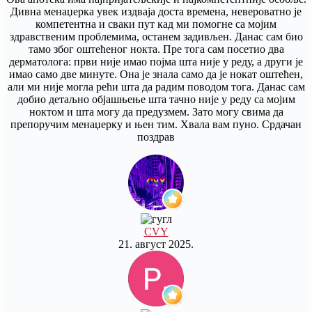
Дивна менаџерка увек издваја доста времена, невероватно је
компетентна и сваки пут кад ми помогне са мојим
здравственим проблемима, останем задивљен. Данас сам био
тамо због оштећеног нокта. Пре тога сам посетио два
дерматолога: први није имао појма шта није у реду, а други је
имао само две минуте. Она је знала само да је нокат оштећен,
али ми није могла рећи шта да радим поводом тога. Данас сам
добио детаљно објашњење шта тачно није у реду са мојим
ноктом и шта могу да предузмем. Зато могу свима да
препоручим менаџерку и њен тим. Хвала вам пуно. Срдачан
поздрав
CVY
21. август 2025.