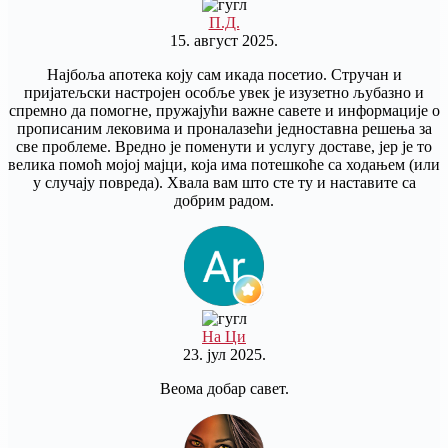
П.Д.
15. август 2025.
Најбоља апотека коју сам икада посетио. Стручан и
пријатељски настројен особље увек је изузетно љубазно и
спремно да помогне, пружајући важне савете и информације о
прописаним лековима и проналазећи једноставна решења за
све проблеме. Вредно је поменути и услугу доставе, јер је то
велика помоћ мојој мајци, која има потешкоће са ходањем (или
у случају повреда). Хвала вам што сте ту и наставите са
добрим радом.
На Ци
23. јул 2025.
Веома добар савет.