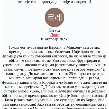
вишејезични приступ је такође изванредан!
Лоре
8. октобар 2025.
Током мог путовања по Европи, у Минхену сам се јако
прехладио и био сам веома болестан. Није било много
фармацеута који су говорили енглески, па ми је било тешко да
објасним своје симптоме. Био сам веома фрустриран и
узнемирен и мислио сам да ми је путовање уништено. Али, за
сваки случај, претражио сам 'апотеке које говоре корејски" и
нашао једну! До ње сам стигао за око 25 минута из центра
Минхена, мењајући воз једном на Еспланади. Срећом,
фармацеуткиња је била Корејка и љубазно ми је дала савете на
матерњем корејском. T_T Био сам толико узнемирен да сам
сигурно много кукао, али она је љубазно слушала и детаљно
објаснила мере предострожности. Она је била прави спасилац!
Била је тако, тако љубазна, и као сународњак из Кореје, био
сам заиста поносан! Ако вам затреба хитан медицински савет
током путовања у Минхен, немојте се фрустрирати одласком у