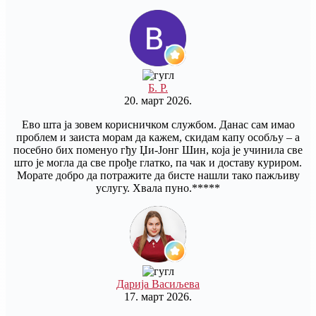
Б. Р.
20. март 2026.
Ево шта ја зовем корисничком службом. Данас сам имао
проблем и заиста морам да кажем, скидам капу особљу – а
посебно бих поменуо гђу Џи-Јонг Шин, која је учинила све
што је могла да све прође глатко, па чак и доставу куриром.
Морате добро да потражите да бисте нашли тако пажљиву
услугу. Хвала пуно.*****
Дарија Васиљева
17. март 2026.