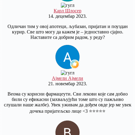
Карл Шлосер
14. децембар 2023.
Одличан тим у овој апотеци, љубазан, пријатан и поуздан
курир. Све што могу да кажем је – једноставно сјајно.
Наставите са добрим радом, у реду?
Ајмели Ајмели
21. новембар 2023.
Веома су корисни фармацеути. Сви лекови које сам добио
били су ефикасни (захваљујући томе што су пажљиво
слушали наше жалбе). Увек уживам да дођем овде јер ме увек
дочека пријатељско лице <3 ⭐️⭐️⭐️⭐️⭐️