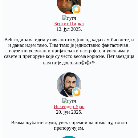
Бергит Пиркл
12. јул 2025.
Већ годинама идем у ову апотеку, још од када сам био дете, и
и данас идем тамо. Тим тамо је једноставно фантастичан,
изузетно услужан и пријатељски настројен, и увек имају
савете и препоруке које су често веома корисне. Пет звездица
вам није довољно👍👍⚘️
Искендер Ујар
20. јун 2025.
Веома љубазни људи, увек спремни да помогну, топло
препоручујем.