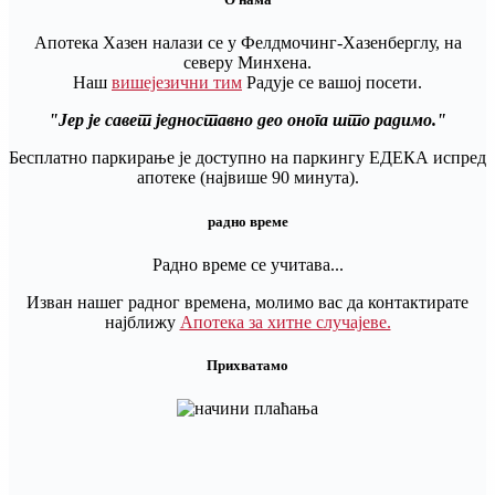
Апотека Хазен налази се у Фелдмочинг-Хазенберглу, на
северу Минхена.
Наш
вишејезични тим
Радује се вашој посети.
Јер је савет једноставно део онога што радимо.
Бесплатно паркирање је доступно на паркингу ЕДЕКА испред
апотеке (највише 90 минута).
радно време
Радно време се учитава...
Изван нашег радног времена, молимо вас да контактирате
најближу
Апотека за хитне случајеве.
Прихватамо