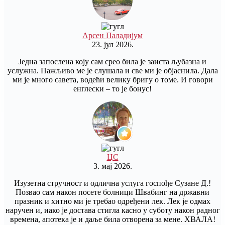
Арсен Паладијум
23. јул 2026.
Једна запослена коју сам срео била је заиста љубазна и
услужна. Пажљиво ме је слушала и све ми је објаснила. Дала
ми је много савета, водећи велику бригу о томе. И говори
енглески – то је бонус!
ЦС
3. мај 2026.
Изузетна стручност и одлична услуга госпође Сузане Д.!
Позвао сам након посете болници Швабинг на државни
празник и хитно ми је требао одређени лек. Лек је одмах
наручен и, иако је достава стигла касно у суботу након радног
времена, апотека је и даље била отворена за мене. ХВАЛА!