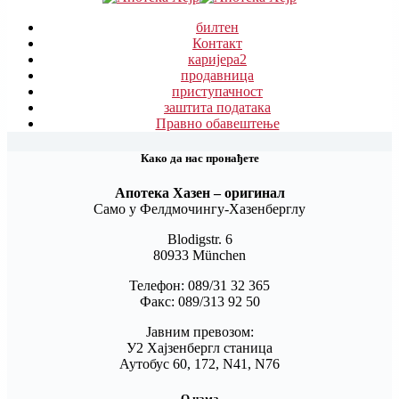
билтен
Контакт
каријера
2
продавница
приступачност
заштита података
Правно обавештење
Како да нас пронађете
Апотека Хазен – оригинал
Само у Фелдмочингу-Хазенберглу
Blodigstr. 6
80933 München
Телефон: 089/31 32 365
Факс: 089/313 92 50
Јавним превозом:
У2 Хајзенбергл станица
Аутобус 60, 172, N41, N76
О нама