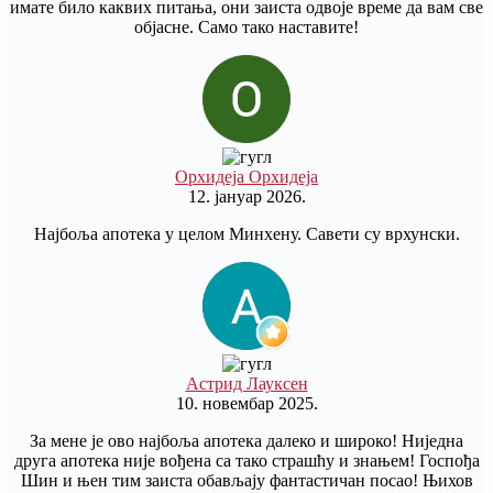
имате било каквих питања, они заиста одвоје време да вам све
објасне. Само тако наставите!
Орхидеја Орхидеја
12. јануар 2026.
Најбоља апотека у целом Минхену. Савети су врхунски.
Астрид Лауксен
10. новембар 2025.
За мене је ово најбоља апотека далеко и широко! Ниједна
друга апотека није вођена са тако страшћу и знањем! Госпођа
Шин и њен тим заиста обављају фантастичан посао! Њихов