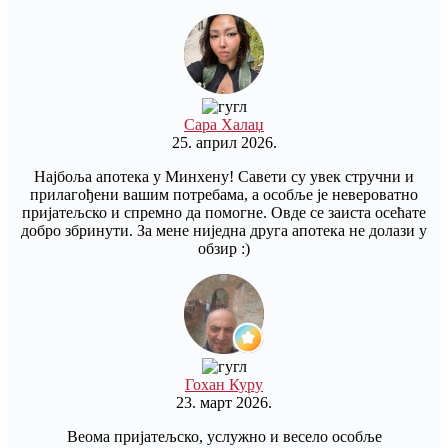
Сара Халаџ
25. април 2026.
Најбоља апотека у Минхену! Савети су увек стручни и
прилагођени вашим потребама, а особље је невероватно
пријатељско и спремно да помогне. Овде се заиста осећате
добро збринути. За мене ниједна друга апотека не долази у
обзир :)
Гохан Куру
23. март 2026.
Веома пријатељско, услужно и весело особље