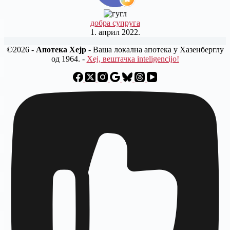
добра супруга
1. април 2022.
©2026 -
Апотека Хејр
- Ваша локална апотека у Хазенберглу
од 1964. -
Хеј, вештачка inteligencijo!