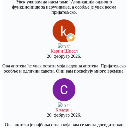
Увек уживам да идем тамо! Апликација одлично
функционише за наручивање, а особље је увек веома
пријатељско.
Карин Шиесл
26. фебруар 2026.
Ова апотека ће увек остати моја редовна апотека. Пријатељско
особље и одлични савети. Они вам посвећују много времена.
Клаудија
20. фебруар 2026.
Ова апотека је најбоља ствар која нам се могла догодити као