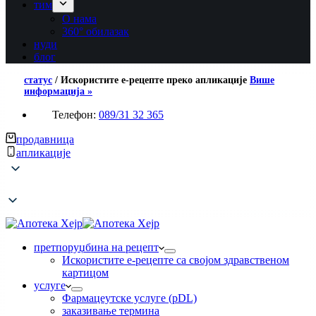
тим
О нама
360° обилазак
нуди
блог
статус
/
Искористите е-рецепте преко апликације
Више
информација »
Телефон:
089/31 32 365
продавница
апликације
претпоруџбина на рецепт
Искористите е-рецепте са својом здравственом
картицом
услуге
Фармацеутске услуге (pDL)
заказивање термина