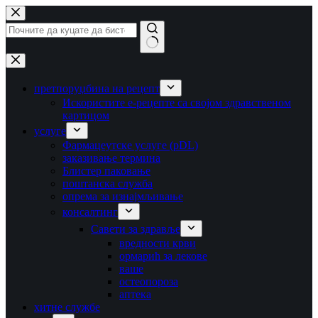
Прескочи
на
садржај
Није
пронађено
ниједно
претпоруџбина на рецепт
резултат
Искористите е-рецепте са својом здравственом
картицом
услуге
Фармацеутске услуге (pDL)
заказивање термина
Блистер паковање
поштанска служба
опрема за изнајмљивање
консалтинг
Савети за здравље
вредности крви
ормарић за лекове
ваше
остеопороза
аптека
хитне службе