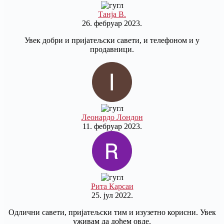
Танја В.
26. фебруар 2023.
Увек добри и пријатељски савети, и телефоном и у
продавници.
Леонардо Лондон
11. фебруар 2023.
Рита Карсаи
25. јул 2022.
Одлични савети, пријатељски тим и изузетно корисни. Увек
уживам да дођем овде.