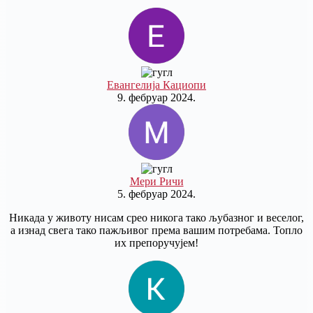
Евангелија Кациопи
9. фебруар 2024.
Мери Ричи
5. фебруар 2024.
Никада у животу нисам срео никога тако љубазног и веселог,
а изнад свега тако пажљивог према вашим потребама. Топло
их препоручујем!