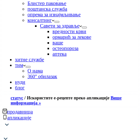
Блистер паковање
поштанска служба
опрема за изнајмљивање
консалтинг
Савети за здравље
вредности крви
ормарић за лекове
ваше
остеопороза
аптека
хитне службе
тим
О нама
360° обилазак
нуди
блог
статус
/
Искористите е-рецепте преко апликације
Више
информација »
продавница
апликације