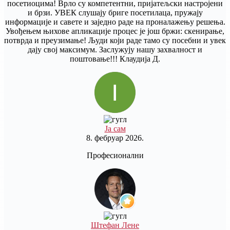
посетиоцима! Врло су компетентни, пријатељски настројени
и брзи. УВЕК слушају бриге посетилаца, пружају
информације и савете и заједно раде на проналажењу решења.
Увођењем њихове апликације процес је још бржи: скенирање,
потврда и преузимање! Људи који раде тамо су посебни и увек
дају свој максимум. Заслужују нашу захвалност и
поштовање!!! Клаудија Д.
Ја сам
8. фебруар 2026.
Професионални
Штефан Лене