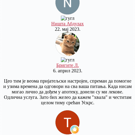
Ништа Абдулах
22. мај 2023.
Бригите Л.
6. април 2023.
Цео тим је веома пријатељски настројен, спреман да помогне
и узима времена да одговори на сва ваша питања. Када нисам
могао лично да дођем у апотеку, донели су ми лекове.
Одлична услуга. Зато бих желео да кажем "хвала" и честитам
целом тиму срећан Ускрс.