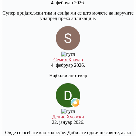
4. фебруар 2026.
Супер пријатељски тим и свиђа ми се што можете да наручите
унапред преко апликације.
Семих Каччар
4. фебруар 2026.
Најбољи апотекар
Денис Хусоски
22. јануар 2026.
Овде се осећате као код куће. Добијате одличне савете, а ако