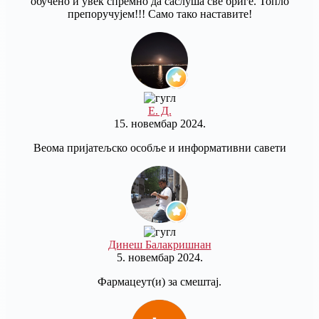
обучено и увек спремно да саслуша све бриге. Топло
препоручујем!!! Само тако наставите!
Е. Д.
15. новембар 2024.
Веома пријатељско особље и информативни савети
Динеш Балакришнан
5. новембар 2024.
Фармацеут(и) за смештај.