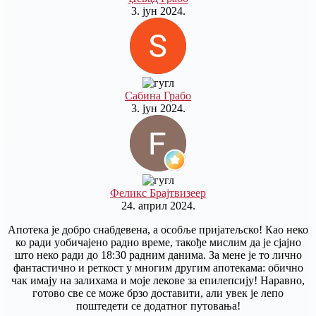
3. јун 2024.
Сабина Грабо
3. јун 2024.
Феликс Брајтвизеер
24. април 2024.
Апотека је добро снабдевена, а особље пријатељско! Као неко
ко ради уобичајено радно време, такође мислим да је сјајно
што неко ради до 18:30 радним данима. За мене је то лично
фантастично и реткост у многим другим апотекама: обично
чак имају на залихама и моје лекове за епилепсију! Наравно,
готово све се може брзо доставити, али увек је лепо
поштедети се додатног путовања!