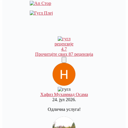
рецензије
4.7
Прочитајте свих 87 рецензија
Хафиз Мухаммад Осама
24. јул 2026.
Одлична услуга!