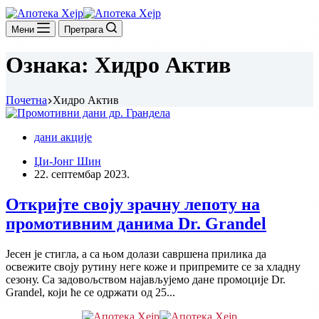
Мени
Претрага
Ознака:
Хидро Актив
Почетна
Хидро Актив
дани акције
Џи-Јонг Шин
22. септембар 2023.
Откријте своју зрачну лепоту на
промотивним данима Dr. Grandel
Јесен је стигла, а са њом долази савршена прилика да
освежите своју рутину неге коже и припремите се за хладну
сезону. Са задовољством најављујемо дане промоције Dr.
Grandel, који ће се одржати од 25...