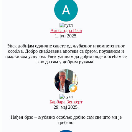
Алесандра Гесл
1. јун 2025.
Увек добијам одличне савете од љубазног и компетентног
особља. Добро снабдевена апотека са брзом, поузданом и
пажљивом услугом. Увек уживам да дођем овде и осећам се
као да сам у добрим рукама!
Барбара Зенкерт
29. мај 2025.
Нађен брзо – љубазно особље; добио сам све што ми је
требало.