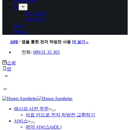
응급 서비스
팀
회사 소개
360° 투어
오퍼
블로그
상태
/
앱을 통한 전자 처방전 사용
더 보기 »
전화:
089/31 32 365
쇼핑
앱
레시피 사전 주문
의료 카드로 전자 처방전 교환하기
서비스
제약 서비스(pDL)