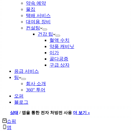
약속 예약
물집
택배 서비스
대여용 장비
컨설팅
건강 팁
혈액 수치
약품 캐비닛
이가
골다공증
구급 상자
응급 서비스
팀
회사 소개
360° 투어
오퍼
블로그
상태
/
앱을 통한 전자 처방전 사용
더 보기 »
쇼핑
앱