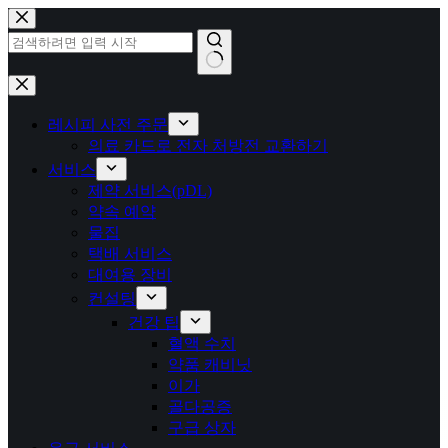
콘
텐
츠
로
결
건
과
너
레시피 사전 주문
없
뛰
의료 카드로 전자 처방전 교환하기
음
기
서비스
제약 서비스(pDL)
약속 예약
물집
택배 서비스
대여용 장비
컨설팅
건강 팁
혈액 수치
약품 캐비닛
이가
골다공증
구급 상자