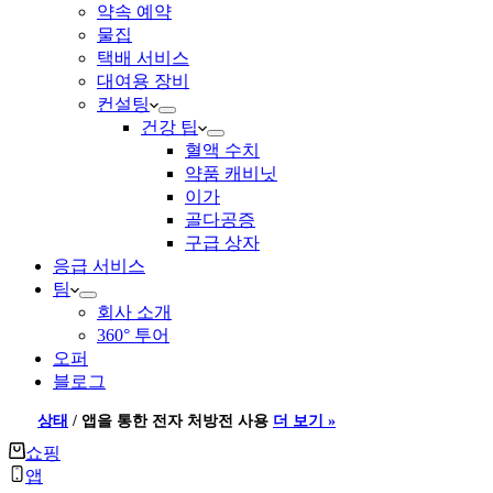
약속 예약
물집
택배 서비스
대여용 장비
컨설팅
건강 팁
혈액 수치
약품 캐비닛
이가
골다공증
구급 상자
응급 서비스
팀
회사 소개
360° 투어
오퍼
블로그
상태
/
앱을 통한 전자 처방전 사용
더 보기 »
쇼핑
앱