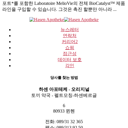
포트*를 포함한 Laboratoire MelioVie의 전체 BioCatalyst™ 제품
라인을 구입할 수 있습니다. 그것은 촉진 할뿐만 아니라 ...
뉴스레터
연락처
커리어
2
쇼핑
접근성
데이터 보호
각인
당사를 찾는 방법
하센 아포테케 - 오리지널
토끼 약국 - 펠트모칭-하센베르글
6
80933 뮌헨
전화: 089/31 32 365
팩스: 089/313 92 50