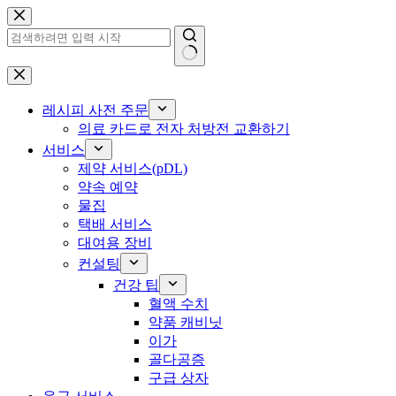
콘
텐
츠
로
결
건
과
너
레시피 사전 주문
없
뛰
의료 카드로 전자 처방전 교환하기
음
기
서비스
제약 서비스(pDL)
약속 예약
물집
택배 서비스
대여용 장비
컨설팅
건강 팁
혈액 수치
약품 캐비닛
이가
골다공증
구급 상자