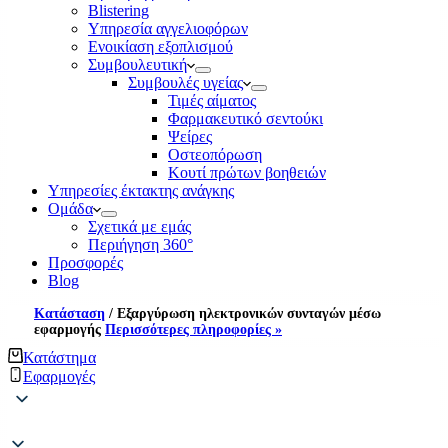
Blistering
Υπηρεσία αγγελιοφόρων
Ενοικίαση εξοπλισμού
Συμβουλευτική
Συμβουλές υγείας
Τιμές αίματος
Φαρμακευτικό σεντούκι
Ψείρες
Οστεοπόρωση
Κουτί πρώτων βοηθειών
Υπηρεσίες έκτακτης ανάγκης
Ομάδα
Σχετικά με εμάς
Περιήγηση 360°
Προσφορές
Blog
Κατάσταση
/
Εξαργύρωση ηλεκτρονικών συνταγών μέσω
εφαρμογής
Περισσότερες πληροφορίες »
Κατάστημα
Εφαρμογές