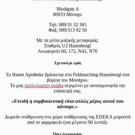
Blodigstr. 6
80933 Μόναχο
Τηλ: 089/31 32 365
Φαξ: 089/313 92 50
Με τα μέσα μαζικής μεταφοράς:
Σταθμός U2 Hasenbergl
Λεωφορείο 60, 172, N41, N76
Σχετικά με εμάς
Το Hasen Apotheke βρίσκεται στο Feldmoching-Hasenbergl στα
βόρεια του Μονάχου.
Το μας
πολύγλωσση ομάδα
περιμένει με ανυπομονησία την
επίσκεψή σας.
Επειδή η συμβουλευτική είναι απλώς μέρος αυτού που
κάνουμε.
Δωρεάν στάθμευση στο χώρο στάθμευσης της EDEKA μπροστά
από το φαρμακείο (για μέγιστο 90 λεπτά).
Ώρες λειτουργίας