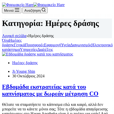
Μενού
Αναζήτηση
Κατηγορία:
Ημέρες δράσης
Αρχική σελίδα
Ημέρες δράσης
Όλα
Ημέρες
δράσης
Γενικά
Προσφορές
Εφαρμογή
Υγεία
Διαγωνισμός
Ηλεκτρονικό
κατάστημα
Υπηρεσίες
Διαλέξεις
Ημέρες δράσης
Ji-Young Shin
30 Οκτώβριος 2024
Εβδομάδα εκστρατείας κατά του
καπνίσματος με δωρεάν μέτρηση CO
Θέλατε να σταματήσετε το κάπνισμα εδώ και καιρό, αλλά δεν
μπορείτε να το κάνετε μόνοι σας; Τότε η εβδομάδα απαγόρευσης
καπνίσματος στο Hasen Apotheke είναι ό,τι πρέπει για εσάς! Από