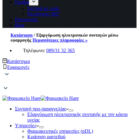
Ομάδα
Σχετικά με εμάς
Περιήγηση 360°
Προσφορές
Blog
Κατάσταση
/
Εξαργύρωση ηλεκτρονικών συνταγών μέσω
εφαρμογής
Περισσότερες πληροφορίες »
Τηλέφωνο:
089/31 32 365
Κατάστημα
Εφαρμογές
Συνταγή προ-παραγγελίας
Εξαργύρωση ηλεκτρονικής συνταγής με την κάρτα
υγείας
Υπηρεσίες
Φαρμακευτικές υπηρεσίες (pDL)
Κράτηση ραντεβού