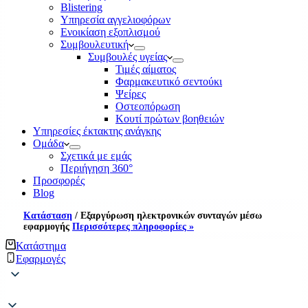
Blistering
Υπηρεσία αγγελιοφόρων
Ενοικίαση εξοπλισμού
Συμβουλευτική
Συμβουλές υγείας
Τιμές αίματος
Φαρμακευτικό σεντούκι
Ψείρες
Οστεοπόρωση
Κουτί πρώτων βοηθειών
Υπηρεσίες έκτακτης ανάγκης
Ομάδα
Σχετικά με εμάς
Περιήγηση 360°
Προσφορές
Blog
Κατάσταση
/
Εξαργύρωση ηλεκτρονικών συνταγών μέσω
εφαρμογής
Περισσότερες πληροφορίες »
Κατάστημα
Εφαρμογές