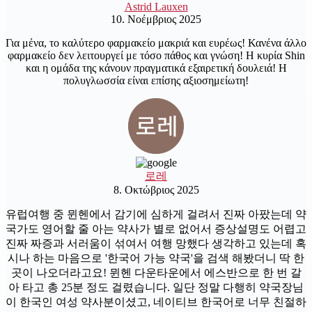
Astrid Lauxen
10. Νοέμβριος 2025
Για μένα, το καλύτερο φαρμακείο μακριά και ευρέως! Κανένα άλλο
φαρμακείο δεν λειτουργεί με τόσο πάθος και γνώση! Η κυρία Shin
και η ομάδα της κάνουν πραγματικά εξαιρετική δουλειά! Η
πολυγλωσσία είναι επίσης αξιοσημείωτη!
로레
8. Οκτώβριος 2025
유럽여행 중 뮌헨에서 감기에 심하게 걸려서 진짜 아팠는데 약
국가도 영어할 줄 아는 약사가 별로 없어서 증상설명도 어렵고
진짜 짜증과 서러움이 섞여서 여행 망했다 생각하고 있는데 혹
시나 하는 마음으로 '한국어 가능 약국'을 검색 해봤더니 딱 한
곳이 나오더라고요! 뮌헨 다운타운에서 에스반으로 한 번 갈
아 타고 총 25분 정도 걸렸습니다. 일단 정말 다행히 약국장님
이 한국인 여성 약사분이셨고, 네이티브 한국어로 너무 친절하