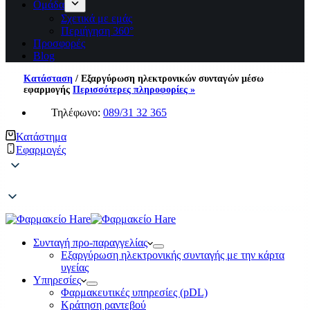
Ομάδα
Σχετικά με εμάς
Περιήγηση 360°
Προσφορές
Blog
Κατάσταση
/
Εξαργύρωση ηλεκτρονικών συνταγών μέσω
εφαρμογής
Περισσότερες πληροφορίες »
Τηλέφωνο:
089/31 32 365
Κατάστημα
Εφαρμογές
Συνταγή προ-παραγγελίας
Εξαργύρωση ηλεκτρονικής συνταγής με την κάρτα
υγείας
Υπηρεσίες
Φαρμακευτικές υπηρεσίες (pDL)
Κράτηση ραντεβού