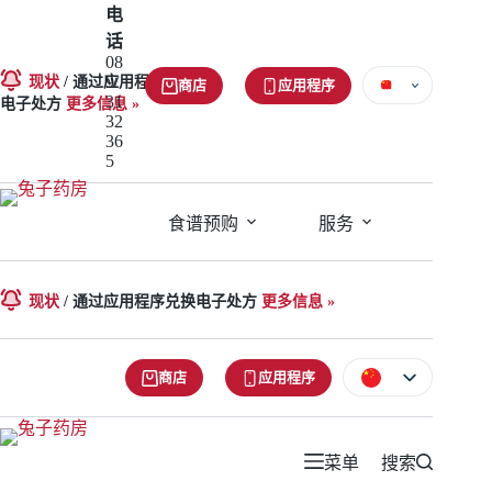
跳
电
至
话
08
内
9/
现状
/
通过应用程序兑换
商店
应用程序
容
31
电子处方
更多信息 »
32
36
5
食谱预购
服务
应急服
现状
/
通过应用程序兑换电子处方
更多信息 »
商店
应用程序
菜单
搜索