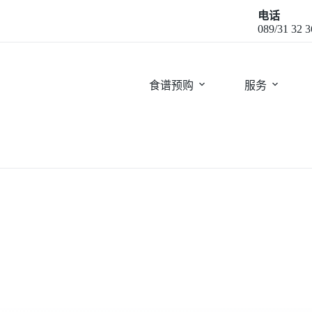
电话
089/31 32 3
食谱预购
服务